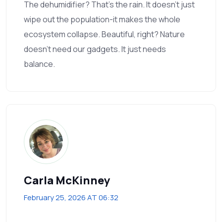
The dehumidifier? That's the rain. It doesn't just
wipe out the population-it makes the whole
ecosystem collapse. Beautiful, right? Nature
doesn't need our gadgets. It just needs
balance.
Carla McKinney
February 25, 2026 AT 06:32