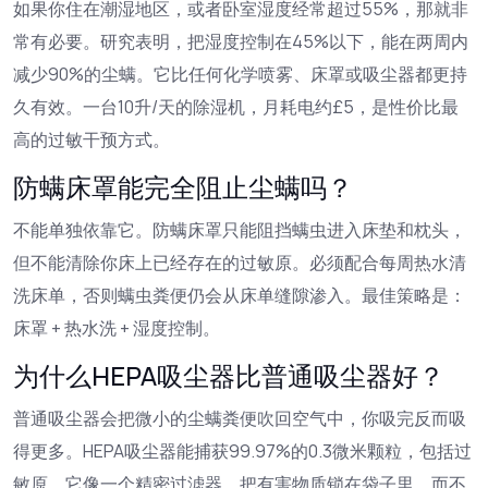
如果你住在潮湿地区，或者卧室湿度经常超过55%，那就非
常有必要。研究表明，把湿度控制在45%以下，能在两周内
减少90%的尘螨。它比任何化学喷雾、床罩或吸尘器都更持
久有效。一台10升/天的除湿机，月耗电约£5，是性价比最
高的过敏干预方式。
防螨床罩能完全阻止尘螨吗？
不能单独依靠它。防螨床罩只能阻挡螨虫进入床垫和枕头，
但不能清除你床上已经存在的过敏原。必须配合每周热水清
洗床单，否则螨虫粪便仍会从床单缝隙渗入。最佳策略是：
床罩 + 热水洗 + 湿度控制。
为什么HEPA吸尘器比普通吸尘器好？
普通吸尘器会把微小的尘螨粪便吹回空气中，你吸完反而吸
得更多。HEPA吸尘器能捕获99.97%的0.3微米颗粒，包括过
敏原。它像一个精密过滤器，把有害物质锁在袋子里，而不