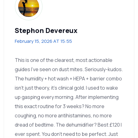
Stephon Devereux
February 15, 2026 AT 15:55
This is one of the clearest, most actionable
guides I've seen on dust mites. Seriously-kudos.
The humidity + hot wash + HEPA + barrier combo
isn't just theory, it's clinical gold. I used to wake
up gasping every morning. After implementing
this exact routine for 3 weeks? No more
coughing, no more antihistamines, no more
dread of bedtime. The dehumidifier? Best £120 I
ever spent. You don't need to be perfect. Just