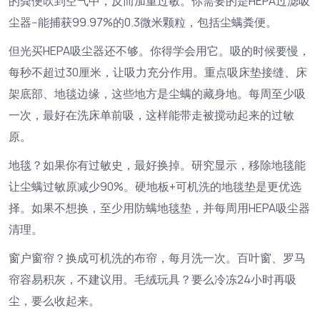
的粪便吹到空气中，反而加重过敏。你需要的是HEPA过滤吸
尘器--能捕获99.97%的0.3微米颗粒，包括尘螨粪便。
但光买HEPA吸尘器还不够。你得学会用它。吸的时候要慢，
每秒不超过30厘米，让吸力充分作用。重点吸床垫接缝、床
架底部、地毯边缘，这些地方是尘螨的藏身地。每周至少吸
一次，最好在洗床单前吸，这样能带走被搅动起来的过敏
原。
地毯？如果你有过敏史，最好换掉。研究显示，移除地毯能
让尘螨过敏原减少90%。硬地板+可机洗的地毯垫是更优选
择。如果不想换，至少用防螨地毯垫，并每周用HEPA吸尘器
清理。
窗户窗帘？换成可机洗的布帘，每月洗一次。百叶窗、罗马
帘容易积灰，不建议用。毛绒玩具？要么冷冻24小时再吸
尘，要么收起来。