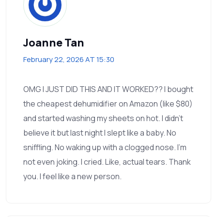
Joanne Tan
February 22, 2026 AT 15:30
OMG I JUST DID THIS AND IT WORKED?? I bought
the cheapest dehumidifier on Amazon (like $80)
and started washing my sheets on hot. I didn’t
believe it but last night I slept like a baby. No
sniffling. No waking up with a clogged nose. I’m
not even joking. I cried. Like, actual tears. Thank
you. I feel like a new person.