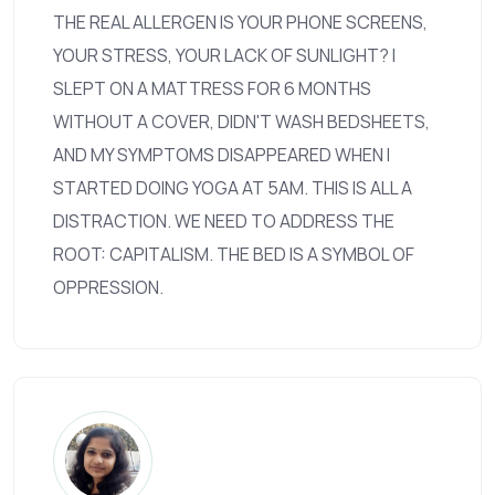
THE REAL ALLERGEN IS YOUR PHONE SCREENS,
YOUR STRESS, YOUR LACK OF SUNLIGHT? I
SLEPT ON A MATTRESS FOR 6 MONTHS
WITHOUT A COVER, DIDN'T WASH BEDSHEETS,
AND MY SYMPTOMS DISAPPEARED WHEN I
STARTED DOING YOGA AT 5AM. THIS IS ALL A
DISTRACTION. WE NEED TO ADDRESS THE
ROOT: CAPITALISM. THE BED IS A SYMBOL OF
OPPRESSION.