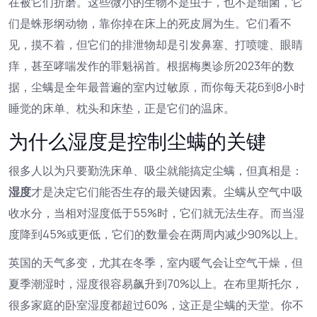
在被它们折磨。这些微小的生物不是虫子，也不是细菌，它
们是蛛形纲动物，靠你掉在床上的死皮屑为生。它们看不
见，摸不着，但它们的排泄物却是引发鼻塞、打喷嚏、眼睛
痒，甚至哮喘发作的罪魁祸首。根据梅奥诊所2023年的数
据，尘螨是全年最普遍的室内过敏原，而你每天花6到8小时
睡觉的床单、枕头和床垫，正是它们的温床。
为什么湿度是控制尘螨的关键
很多人以为只要勤洗床单、吸尘就能搞定尘螨，但真相是：
湿度
才是决定它们能否生存的最关键因素。尘螨从空气中吸
收水分，当相对湿度低于55%时，它们就无法生存。而当湿
度降到45%或更低，它们的数量会在两周内减少90%以上。
英国的天气多变，尤其在冬季，室内暖气会让空气干燥，但
夏季潮湿时，湿度很容易飙升到70%以上。在布里斯托尔，
很多家庭的卧室湿度都超过60%，这正是尘螨的天堂。你不