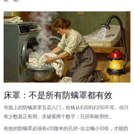
床罩：不是所有防螨罩都有效
市面上的防螨床罩五花八门，价格从£20到£250不等。但只
有少数真正有用。关键看两个数字：孔径和耐用性。
有效的防螨罩必须有≤10微米的孔径--比尘螨小10倍，才能挡