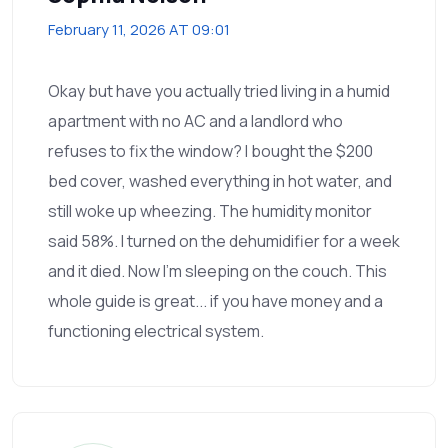
February 11, 2026 AT 09:01
Okay but have you actually tried living in a humid
apartment with no AC and a landlord who
refuses to fix the window? I bought the $200
bed cover, washed everything in hot water, and
still woke up wheezing. The humidity monitor
said 58%. I turned on the dehumidifier for a week
and it died. Now I'm sleeping on the couch. This
whole guide is great... if you have money and a
functioning electrical system.