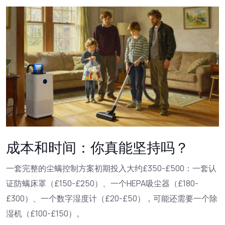
成本和时间：你真能坚持吗？
一套完整的尘螨控制方案初期投入大约£350-£500：一套认
证防螨床罩（£150-£250）、一个HEPA吸尘器（£180-
£300）、一个数字湿度计（£20-£50），可能还需要一个除
湿机（£100-£150）。